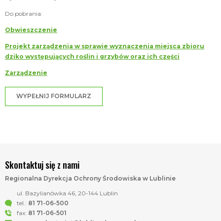
Do pobrania:
Obwieszczenie
Projekt zarządzenia w sprawie wyznaczenia miejsca zbioru
dziko występujących roślin i grzybów oraz ich części
Zarządzenie
WYPEŁNIJ FORMULARZ
Skontaktuj się z nami
Regionalna Dyrekcja Ochrony Środowiska w Lublinie
ul. Bazylianówka 46, 20-144 Lublin
tel.:
81 71-06-500
fax:
81 71-06-501