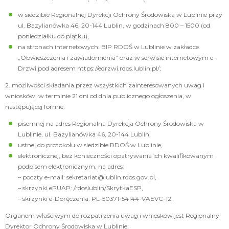
w siedzibie Regionalnej Dyrekcji Ochrony Środowiska w Lublinie przy
ul. Bazylianówka 46, 20-144 Lublin, w godzinach 800 – 1500 (od
poniedziałku do piątku),
na stronach internetowych: BIP RDOŚ w Lublinie w zakładce
„Obwieszczenia i zawiadomienia” oraz w serwisie internetowym e-
Drzwi pod adresem https://edrzwi.rdos.lublin.pl/;
2. możliwości składania przez wszystkich zainteresowanych uwag i
wniosków, w terminie 21 dni od dnia publicznego ogłoszenia, w
następującej formie:
pisemnej na adres Regionalna Dyrekcja Ochrony Środowiska w
Lublinie, ul. Bazylianówka 46, 20-144 Lublin,
ustnej do protokołu w siedzibie RDOŚ w Lublinie,
elektronicznej, bez konieczności opatrywania ich kwalifikowanym
podpisem elektronicznym, na adres:
– poczty e-mail: sekretariat@lublin.rdos.gov.pl,
– skrzynki ePUAP: /rdoslublin/SkrytkaESP,
– skrzynki e-Doręczenia: PL-50371-54144-VAEVC-12.
Organem właściwym do rozpatrzenia uwag i wniosków jest Regionalny
Dyrektor Ochrony Środowiska w Lublinie.