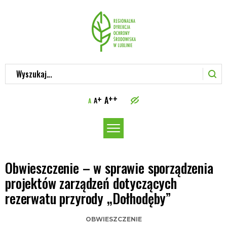
Wyszukaj...
++
+
A
A
A
Włącz
menu
Obwieszczenie – w sprawie sporządzenia
projektów zarządzeń dotyczących
rezerwatu przyrody „Dołhodęby”
OBWIESZCZENIE