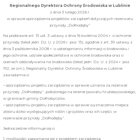
Regionalnego Dyrektora Ochrony Środowiska w Lublinie
z dnia 3 lutego 2026 r.
w sprawie sporządzenia projektów zarządzeń dotyczących rezerwatu
przyrody „Dołhodęby”
Na podstawie art. 13 ust. 3 ustawy z dnia 16 kwietnia 2004 r. o ochronie
przyrody (tekst jedn. Dz. U. z 2026 r. poz. 13), zgodnie z art. 39 ustawy z
dnia 3 października 2008 r. o udostępnianiu informacji o środowisku i
jego ochronie, udziale społeczeństwa w ochronie środowiska oraz o
ocenach oddziaływania na środowisko (tekst jedn. Dz. U. z 2024 r. poz.
1112, ze zm.), Regionalny Dyrektor Ochrony Środowiska w Lublinie
zawiadamia o:
– sporządzeniu projektu zarządzenia w sprawie uznania za rezerwat
przyrody „Dołhodęby”, położonego na terenie powiatu hrubieszowskiego,
w granicach gminy Dołhobyczów,
– sporządzeniu projektu zarządzenia w sprawie wyznaczenia miejsca
zbioru dziko występujących roślin i grzybów oraz ich części, w
rezerwacie przyrody „Dołhodęby”.
Jednocześnie informuje się o:
1. możliwości zapoznania się z projektem zarządzenia: