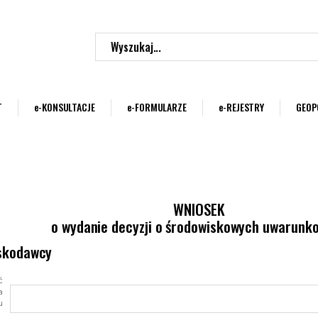
Wyszukaj...
T
e-KONSULTACJE
e-FORMULARZE
e-REJESTRY
GEOP
WNIOSEK
o wydanie decyzji o środowiskowych uwarunk
skodawcy
ć
a
u