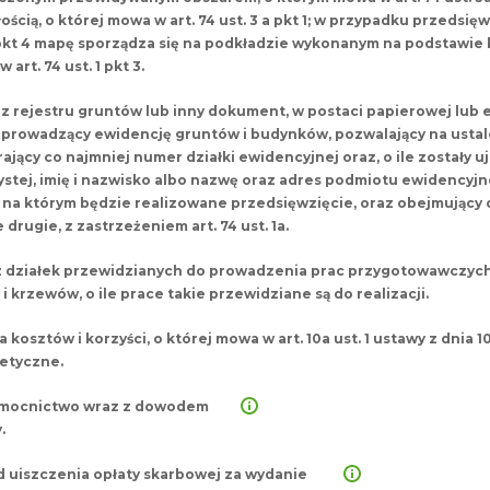
ością, o której mowa w art. 74 ust. 3 a pkt 1; w przypadku przedsię
 pkt 4 mapę sporządza się na podkładzie wykonanym na podstawie 
 art. 74 ust. 1 pkt 3.
z rejestru gruntów lub inny dokument, w postaci papierowej lub 
 prowadzący ewidencję gruntów i budynków, pozwalający na ustal
ający co najmniej numer działki ewidencyjnej oraz, o ile zostały u
ystej, imię i nazwisko albo nazwę oraz adres podmiotu ewidency
 na którym będzie realizowane przedsięwzięcie, oraz obejmujący 
 drugie, z zastrzeżeniem art. 74 ust. 1a.
 działek przewidzianych do prowadzenia prac przygotowawczych
i krzewów, o ile prace takie przewidziane są do realizacji.
a kosztów i korzyści, o której mowa w art. 10a ust. 1 ustawy z dnia 1
etyczne.
mocnictwo wraz z dowodem
.
 uiszczenia opłaty skarbowej za wydanie