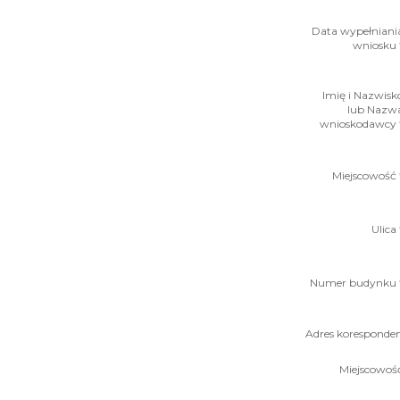
Data wypełniani
wniosku 
Imię i Nazwisk
lub Nazw
wnioskodawcy 
Miejscowość 
Ulica 
Numer budynku 
Adres koresponden
Miejscowoś