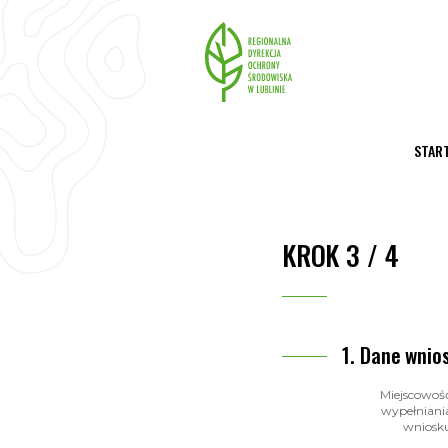
STAR
KROK 3 / 4
Dane wnio
Miejscowoś
wypełniani
wniosk