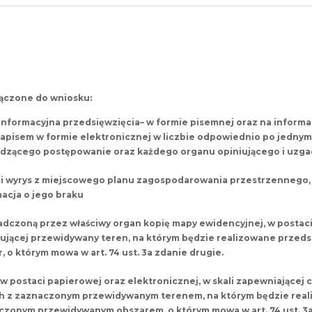
ączone do wniosku:
 informacyjna przedsięwzięcia– w formie pisemnej oraz na inform
 zapisem w formie elektronicznej w liczbie odpowiednio po jedny
dzącego postępowanie oraz każdego organu opiniującego i uzga
 i wyrys z miejscowego planu zagospodarowania przestrzennego, 
acja o jego braku
dczoną przez właściwy organ kopię mapy ewidencyjnej, w postaci
ującej przewidywany teren, na którym będzie realizowane przeds
, o którym mowa w art. 74 ust. 3a zdanie drugie.
w postaci papierowej oraz elektronicznej, w skali zapewniającej
h z zaznaczonym przewidywanym terenem, na którym będzie reali
czonym przewidywanym obszarem, o którym mowa w art. 74 ust. 3a