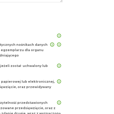
atycznych nośnikach danych
m egzemplarzu dla organu
dniającego
jeżeli został uchwalony lub
 papierowej lub elektronicznej,
ięwzięcie, oraz przewidywany
 czytelność przedstawionych
zowane przedsięwzięcie, oraz z
 zdanie drugie, wraz z wyznaczoną