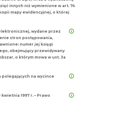
wzięć innych niż wymienione w art. 74
kopii mapy ewidencyjnej, o której
elektronicznej, wydane przez
enie stron postępowania,
jawnione: numer jej księgi
jnego, obejmujący przewidywany
obszar, o którym mowa w ust. 3a
 polegających na wycince
0 kwietnia 1997 r. – Prawo