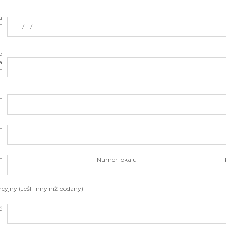
a
*
o
a
*
*
*
*
Numer lokalu
cyjny (Jeśli inny niż podany)
ć