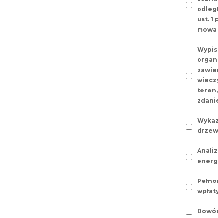
odległ
ust. 1
mowa w
Wypis 
organ
zawier
wiecz
teren,
zdanie
Wykaz
drzew 
Analiz
energ
Pełno
wpłaty
Dowód