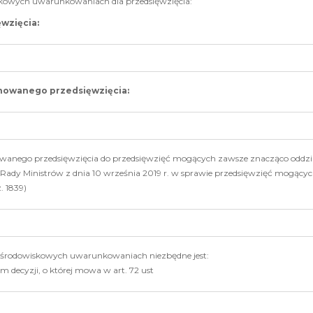
iskowych uwarunkowaniach dla przedsięwzięcia:
wzięcia:
anowanego przedsięwzięcia:
nowanego przedsięwzięcia do przedsięwzięć mogących zawsze znacząco oddzi
Rady Ministrów z dnia 10 września 2019 r. w sprawie przedsięwzięć mogący
z. 1839)
o środowiskowych uwarunkowaniach niezbędne jest:
m decyzji, o której mowa w art. 72 ust