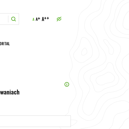
++
+
A
A
A
ORTAL
owaniach