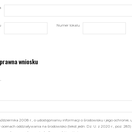
a
u
Numer lokalu
prawna wniosku
,
ździernika 2008 r., o udostępnianiu informacji o środowisku i jego ochronie,
 ocenach oddziaływania na środowisko (tekst jedn. Dz. U. z 2020 r., poz. 28