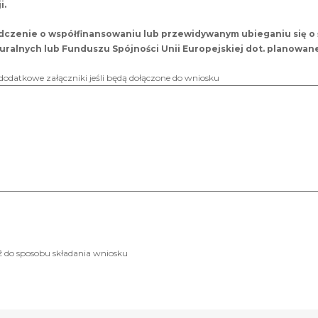
i.
dczenie o współfinansowaniu lub przewidywanym ubieganiu się o 
uralnych lub Funduszu Spójności Unii Europejskiej dot. planowanej
odatkowe załączniki jeśli będą dołączone do wniosku
dź do sposobu składania wniosku