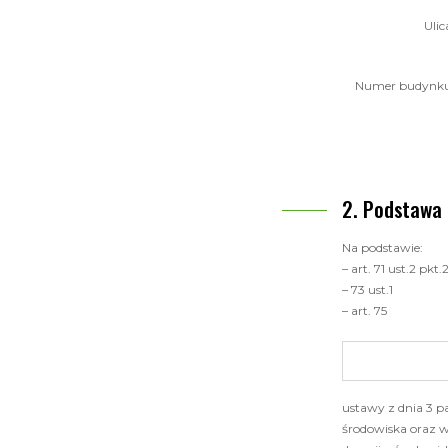
Ulic
Numer budynk
Podstawa 
Na podstawie:
– art. 71 ust.2 pkt.2
– 73 ust.1
– art. 75
ustawy z dnia 3 pa
środowiska oraz w