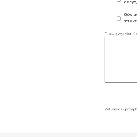
decyzj
Oświa
strukt
Proszę wymienić d
Zatwierdź i przej