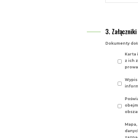
Załączniki
Dokumenty doł
Karta
z ich
prowa
Wypis
inform
Poświa
obejm
obszar
Mapa, 
danyc
zazna