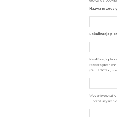
decyzji o środow
Nazwa przedsię
Lokalizacja pl
Kwalifikacja pla
rozporządzeniem 
(Dz. U. 2019 r., po
Wydanie decyzji 
– przed uzyskanie