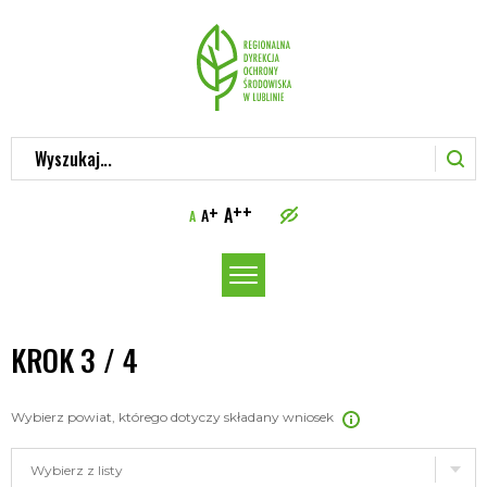
Wyszukaj...
++
+
A
A
A
Włącz
menu
KROK 3 / 4
Wybierz powiat, którego dotyczy składany wniosek
Wybierz z listy