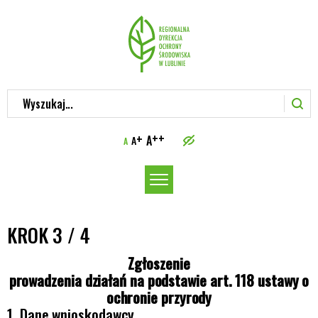
Wyszukaj...
++
+
A
A
A
Włącz
menu
KROK 3 / 4
Zgłoszenie
prowadzenia działań na podstawie art. 118 ustawy o
ochronie przyrody
Dane wnioskodawcy